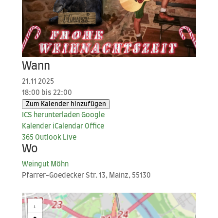
Wann
21.11 2025
18:00 bis 22:00
Zum Kalender hinzufügen
ICS her­un­ter­la­den
Goog­le
Kalender
iCal­en­dar
Office
365
Out­look Live
Wo
Wein­gut Möhn
Pfar­rer-Goe­de­cker Str. 13, Mainz, 55130
+