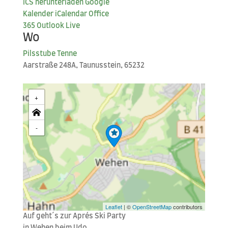
ICS her­un­ter­la­den
Goog­le
Kalender
iCal­en­dar
Office
365
Out­look Live
Wo
Pils­stu­be Tenne
Aar­stra­ße 248A, Tau­nus­stein, 65232
+
-
Leaflet
| ©
OpenStreetMap
contributors
Auf geht´s zur Aprés Ski Party