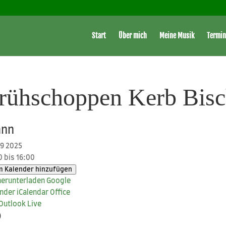
Start
Über mich
Meine Musik
Termin
rühschoppen Kerb Bis
nn
09 2025
0 bis 16:00
 Kalender hinzufügen
er­un­ter­la­den
Goog­le
nder
iCal­en­dar
Office
Out­look Live
o