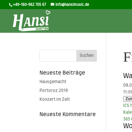
+49-160-962 705 67
info@hansimusic.de
F
Neueste Beiträge
Wa
Hausgemacht
08.
Portoroz 2019
11:0
Zum
Konzert im Zelt
ICS h
Kale
Neueste Kommentare
365
W