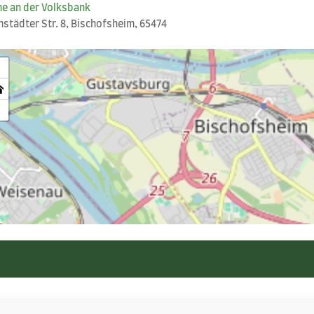
ne an der Volksbank
­städ­ter Str. 8, Bischofs­heim, 65474
+