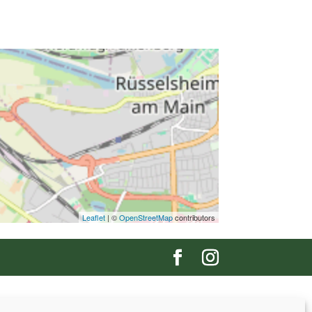
Leaflet
| ©
OpenStreetMap
contributors