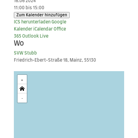
16.06 2024
11:00 bis 15:00
Zum Kalender hinzufügen
ICS her­un­ter­la­den
Goog­le
Kalender
iCal­en­dar
Office
365
Out­look Live
Wo
SVW Stubb
Fried­rich-Ebert-Stra­ße 18, Mainz, 55130
+
-