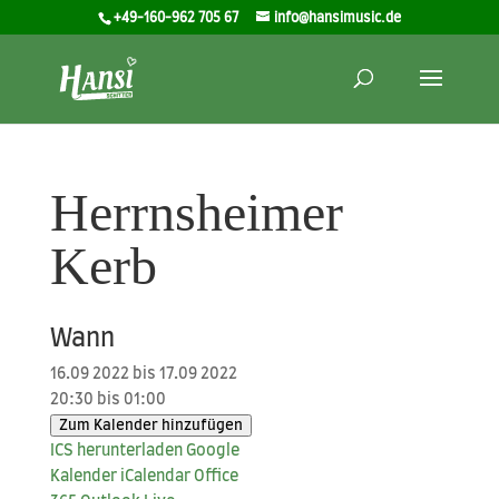
+49-160-962 705 67
info@hansimusic.de
Herrnsheimer
Kerb
Wann
16.09 2022 bis 17.09 2022
20:30 bis 01:00
Zum Kalender hinzufügen
ICS her­un­ter­la­den
Goog­le
Kalender
iCal­en­dar
Office