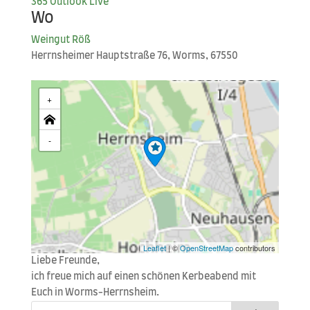
365
Out­look Live
Wo
Wein­gut Röß
Herrn­s­hei­mer Haupt­stra­ße 76, Worms, 67550
+
-
Leaflet
| ©
OpenStreetMap
contributors
Lie­be Freunde,
ich freue mich auf einen schö­nen Ker­be­abend mit
Euch in Worms-Herrnsheim.