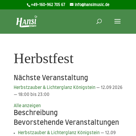
+49-160-962 705 67
info@hansimusic.de
Herbstfest
Nächste Veranstaltung
Herbst­zau­ber & Lich­ter­glanz König­stein
— 12.09 2026
— 18:00 bis 23:00
Alle anzei­gen
Beschreibung
Bevorstehende Veranstaltungen
Herbst­zau­ber & Lich­ter­glanz König­stein
— 12.09