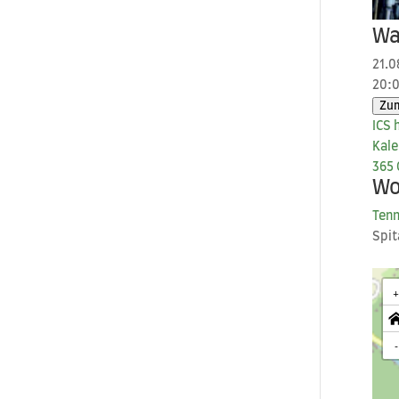
Wa
21.0
20:0
Zum
ICS h
Kale
365
W
Ten­
Spi­
-