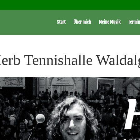
Start
Über mich
Meine Musik
Termin
erb Tennishalle Walda