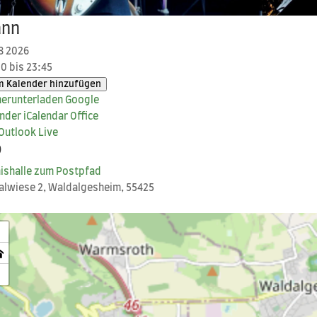
nn
8 2026
0 bis 23:45
 Kalender hinzufügen
er­un­ter­la­den
Goog­le
nder
iCal­en­dar
Office
Out­look Live
o
nis­hal­le zum Postpfad
tal­wie­se 2, Wald­al­ges­heim, 55425
+