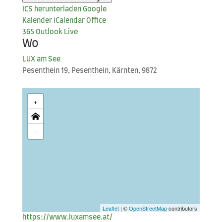
ICS her­un­ter­la­den
Goog­le
Kalender
iCal­en­dar
Office
365
Out­look Live
Wo
LUX am See
Pesen­thein 19, Pesen­thein, Kärn­ten, 9872
+
-
Leaflet
| ©
OpenStreetMap
contributors
https://www.luxamsee.at/