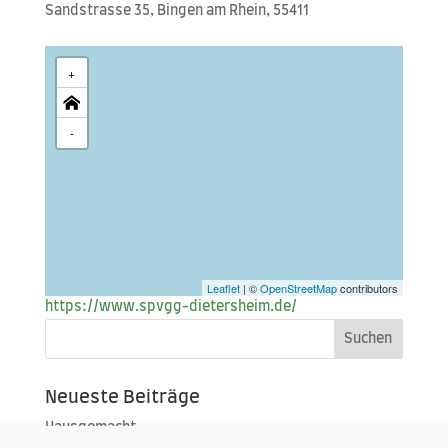
Sand­stras­se 35, Bin­gen am Rhein, 55411
+
-
Leaflet
| ©
OpenStreetMap
contributors
https://www.spvgg-dietersheim.de/
Neueste Beiträge
Hausgemacht