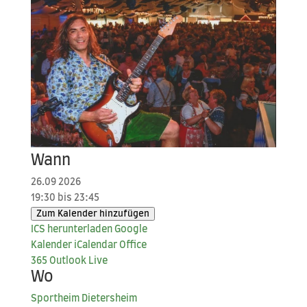
Wann
26.09 2026
19:30 bis 23:45
Zum Kalender hinzufügen
ICS her­un­ter­la­den
Goog­le
Kalender
iCal­en­dar
Office
365
Out­look Live
Wo
Sport­heim Dietersheim