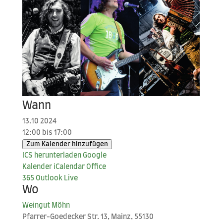
Wann
13.10 2024
12:00 bis 17:00
Zum Kalender hinzufügen
ICS her­un­ter­la­den
Goog­le
Kalender
iCal­en­dar
Office
365
Out­look Live
Wo
Wein­gut Möhn
Pfar­rer-Goe­de­cker Str. 13, Mainz, 55130