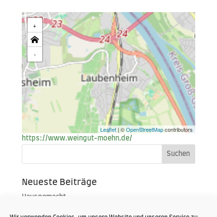
+
-
Leaflet
| ©
OpenStreetMap
contributors
https://www.weingut-moehn.de/
Neueste Beiträge
Hausgemacht
Portoroz 2019