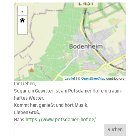
+
-
Leaflet
| ©
OpenStreetMap
contributors
Ihr Lie­ben,
Sogar ein Gewit­ter ist am Pots­da­mer Hof ein traum­
haf­tes Wetter.
Kommt her, genießt und hört Musik.
Lie­ben Gruß,
Han­si
https://www.potsdamer-hof.de/