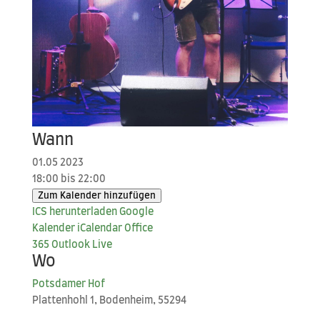
Wann
01.05 2023
18:00 bis 22:00
Zum Kalender hinzufügen
ICS her­un­ter­la­den
Goog­le
Kalender
iCal­en­dar
Office
365
Out­look Live
Wo
Pots­da­mer Hof
Plat­ten­hohl 1, Boden­heim, 55294