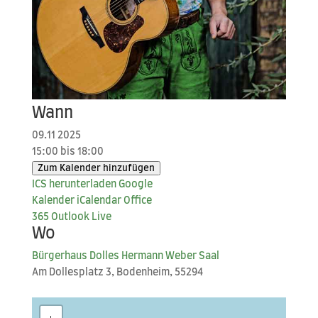
Wann
09.11 2025
15:00 bis 18:00
Zum Kalender hinzufügen
ICS her­un­ter­la­den
Goog­le
Kalender
iCal­en­dar
Office
365
Out­look Live
Wo
Bür­ger­haus Dol­les Her­mann Weber Saal
Am Dol­les­platz 3, Boden­heim, 55294
+