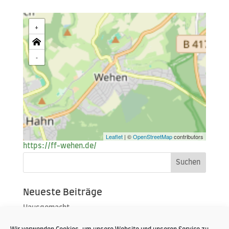
+
-
Leaflet
| ©
OpenStreetMap
contributors
https://ff-wehen.de/
Neueste Beiträge
Hausgemacht
Portoroz 2019