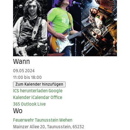
Wann
09.05 2024
11:00 bis 18:00
Zum Kalender hinzufügen
ICS her­un­ter­la­den
Goog­le
Kalender
iCal­en­dar
Office
365
Out­look Live
Wo
Feu­er­wehr Tau­nus­stein Wehen
Main­zer Allee 20, Tau­nus­stein, 65232