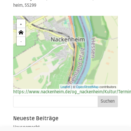
heim, 55299
+
-
Leaflet
| ©
OpenStreetMap
contributors
https://www.nackenheim.de/og_nackenheim/Kultur/Termin
Neueste Beiträge
Hausgemacht