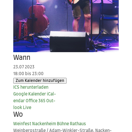
Wann
23.07 2023
18:00 bis 23:00
Zum Kalender hinzufügen
ICS her­un­ter­la­den
Goog­le Kalender
iCal­
en­dar
Office 365
Out­
look Live
Wo
Wein­fest Nacken­heim Büh­ne Rathaus
Wein­berg­stra­ße / Adam-Wink­ler-Stra­ße, Nacken­