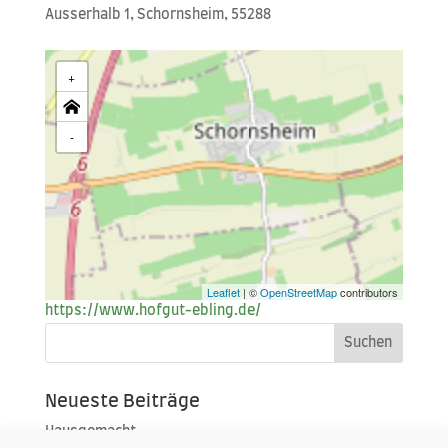
Aus­ser­halb 1, Schorn­s­heim, 55288
+
-
Leaflet
| ©
OpenStreetMap
contributors
https://www.hofgut-ebling.de/
Neueste Beiträge
Hausgemacht