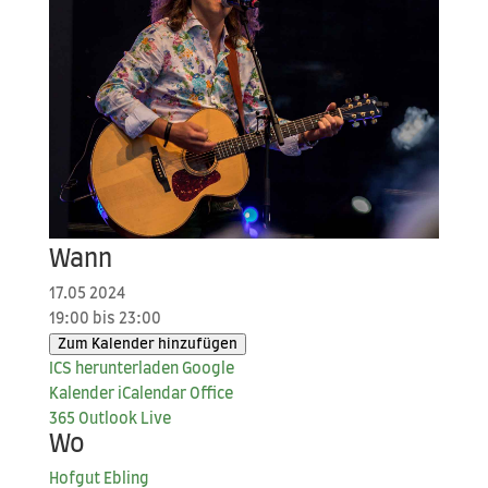
Wann
17.05 2024
19:00 bis 23:00
Zum Kalender hinzufügen
ICS her­un­ter­la­den
Goog­le
Kalender
iCal­en­dar
Office
365
Out­look Live
Wo
Hof­gut Ebling