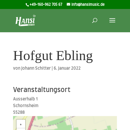
+49-160-962 705 67
info@hansimusic.de
Hofgut Ebling
von
Johann Schitter
|
6. Januar 2022
Veranstaltungsort
Aus­ser­halb 1
Schorn­s­heim
55288
+