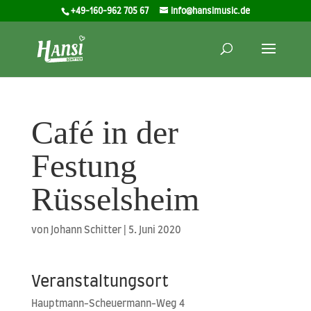
+49-160-962 705 67
info@hansimusic.de
Café in der
Festung
Rüsselsheim
von
Johann Schitter
|
5. Juni 2020
Veranstaltungsort
Haupt­mann-Scheu­er­mann-Weg 4