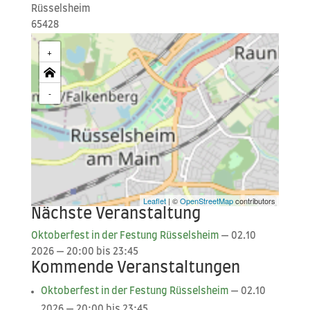
Rüs­sels­heim
65428
+
-
Leaflet
| ©
OpenStreetMap
contributors
Nächste Veranstaltung
Okto­ber­fest in der Fes­tung Rüs­sels­heim
— 02.10
2026 — 20:00 bis 23:45
Kommende Veranstaltungen
Okto­ber­fest in der Fes­tung Rüs­sels­heim
— 02.10
2026 — 20:00 bis 23:45