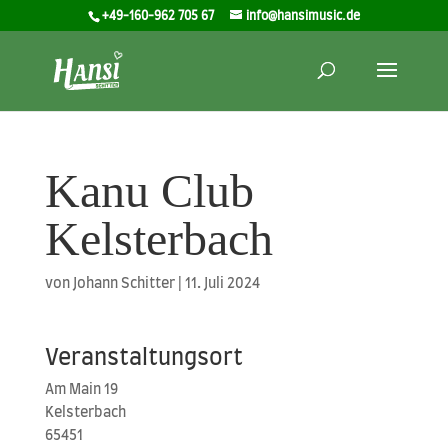
+49-160-962 705 67
info@hansimusic.de
Kanu Club
Kelsterbach
von
Johann Schitter
|
11. Juli 2024
Veranstaltungsort
Am Main 19
Kels­ter­bach
65451