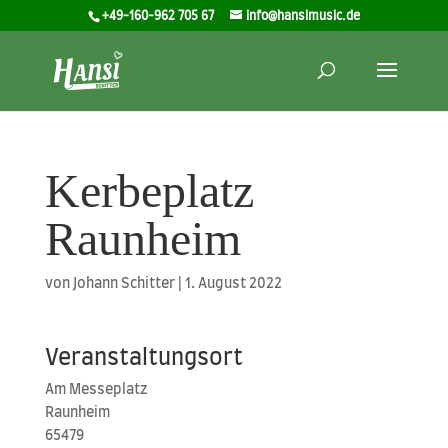
+49-160-962 705 67
info@hansimusic.de
Kerbeplatz
Raunheim
von
Johann Schitter
|
1. August 2022
Veranstaltungsort
Am Mes­se­platz
Raun­heim
65479