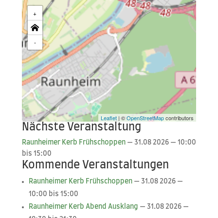
+
-
Leaflet
| ©
OpenStreetMap
contributors
Nächste Veranstaltung
Raun­hei­mer Kerb Früh­schop­pen
— 31.08 2026 — 10:00
bis 15:00
Kommende Veranstaltungen
Raun­hei­mer Kerb Früh­schop­pen
— 31.08 2026 —
10:00 bis 15:00
Raun­hei­mer Kerb Abend Aus­klang
— 31.08 2026 —