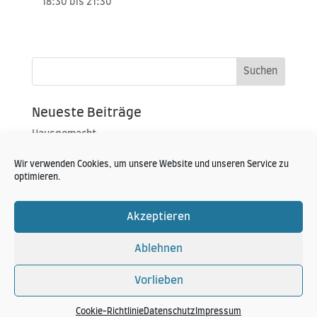
18:30 bis 21:30
Neueste Beiträge
Hausgemacht
Portoroz 2019
Wir verwenden Cookies, um unsere Website und unseren Service zu
Konzert im Zelt
optimieren.
Neueste Kommentare
Akzeptieren
Ablehnen
Vorlieben
Hansi Schitter Copyright 2024
Cookie-Richtlinie
Datenschutz
Impressum