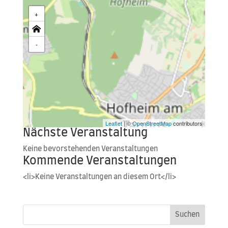
+
-
Leaflet
| ©
OpenStreetMap
contributors
Nächste Veranstaltung
Kei­ne bevor­ste­hen­den Veranstaltungen
Kommende Veranstaltungen
<li>Keine Ver­an­stal­tun­gen an die­sem Ort</li>