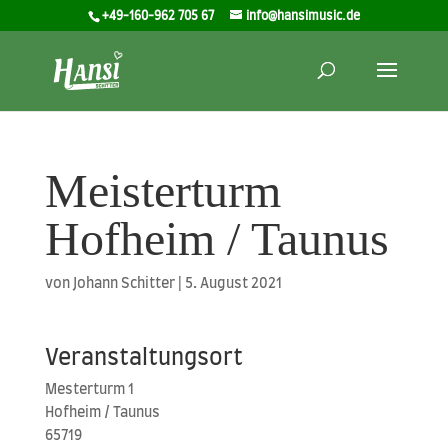
+49-160-962 705 67
info@hansimusic.de
Meisterturm
Hofheim / Taunus
von
Johann Schitter
|
5. August 2021
Veranstaltungsort
Mes­ter­turm 1
Hof­heim / Tau­nus
65719