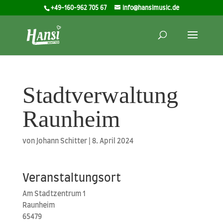
+49-160-962 705 67
info@hansimusic.de
Stadtverwaltung
Raunheim
von
Johann Schitter
|
8. April 2024
Veranstaltungsort
Am Stadt­zen­trum 1
Raun­heim
65479