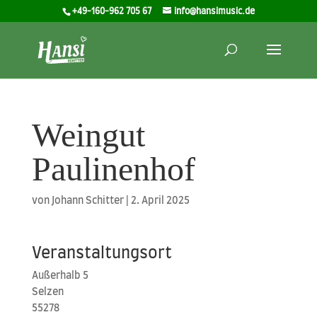
+49-160-962 705 67
info@hansimusic.de
Weingut
Paulinenhof
von
Johann Schitter
|
2. April 2025
Veranstaltungsort
Außer­halb 5
Sel­zen
55278